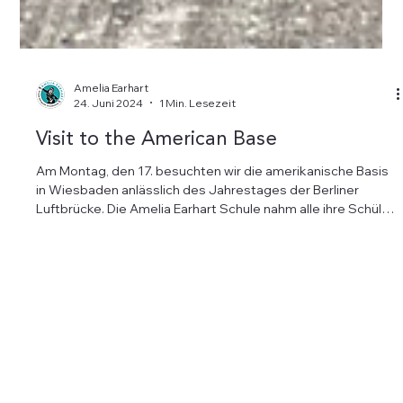
Amelia Earhart
24. Juni 2024
1 Min. Lesezeit
Visit to the American Base
Am Montag, den 17. besuchten wir die amerikanische Basis
in Wiesbaden anlässlich des Jahrestages der Berliner
Luftbrücke. Die Amelia Earhart Schule nahm alle ihre Schüler
mit zur Feier. Es war ein sehr unterhaltsamer Besuch, bei
dem wir viel über verschiedene Flugzeuge lernten und alle
Knöpfe drücken durften. Wir wurden zu einem Hotdog und
Limonade eingeladen und hatten Pizza zum Mittagessen!
Außerdem bekamen wir viele kleine Geschenke. Es war ein
unvergesslicher Besuch! ...