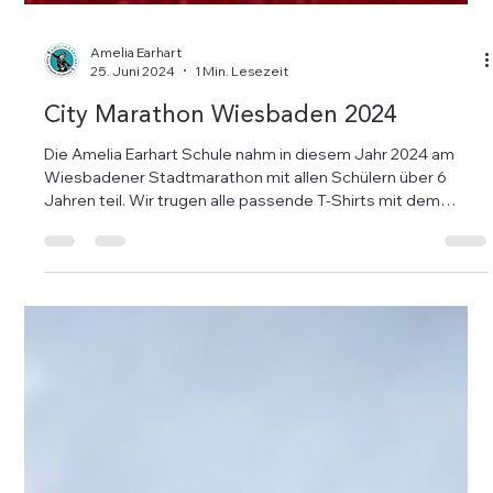
Amelia Earhart
25. Juni 2024
1 Min. Lesezeit
City Marathon Wiesbaden 2024
Die Amelia Earhart Schule nahm in diesem Jahr 2024 am
Wiesbadener Stadtmarathon mit allen Schülern über 6
Jahren teil. Wir trugen alle passende T-Shirts mit dem
Schullogo, um zu zeigen, dass wir eine Einheit sind. Unsere
Schüler erzielten trotz der widrigen Wetterbedingungen mit
dem Regen hervorragende Zeiten. Wir unterstützten uns
gegenseitig und genossen unsere gemeinsame Zeit. Dank
Martinos Catering hatten wir köstliche Pasta in der Nähe des
Casinos. Herzlichen Glückwunsch