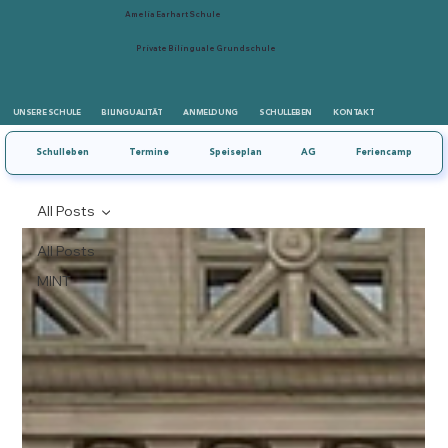
Amelia Earhart Schule
Private Bilinguale Grundschule
UNSERE SCHULE
BILINGUALITÄT
ANMELDUNG
SCHULLEBEN
KONTAKT
Schulleben
Termine
Speiseplan
AG
Feriencamp
All Posts
All Posts
MINT