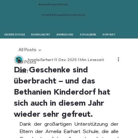
Amelia Earhart Schule
Private Bilinguale Grundschule
UNSERE SCHULE
BILINGUALITÄT
ANMELDUNG
SCHULLEBEN
KONTAKT
All Posts
Amelia Earhart
11. Dez. 2025
1 Min. Lesezeit
All Posts
Die Geschenke sind
MINT
überbracht – und das
Bethanien Kinderdorf hat
sich auch in diesem Jahr
wieder sehr gefreut.
Dank der großartigen Unterstützung der 
Eltern der Amelia Earhart Schule, die alle 