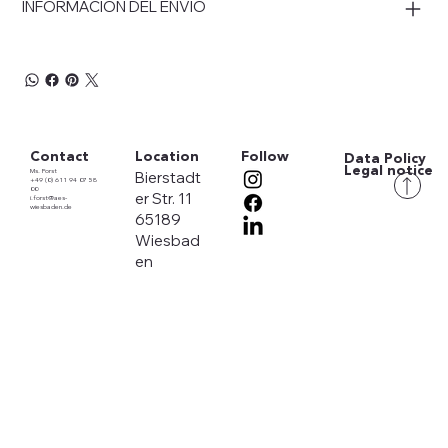
INFORMACIÓN DEL ENVÍO
Contact
Location
Follow
Data
Policy
Legal notice
Ms. Forst
Bierstadt
+49 (0) 611 94 07 58
00
er Str. 11
i.forst@aes-
wiesbaden.de
65189
Wiesbad
en