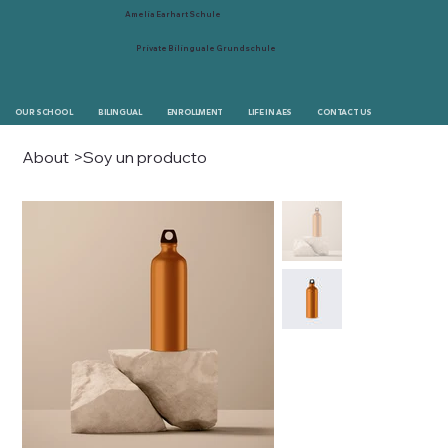
Amelia Earhart Schule
Private Bilinguale Grundschule
OUR SCHOOL
BILINGUAL
ENROLLMENT
LIFE IN AES
CONTACT US
About
>
Soy un producto