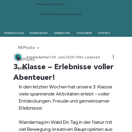
Amelia Earhart Schule
Private Bilinguale Grundschule
UNSERE SCHULE
BILINGUALITÄT
ANMELDUNG
SCHULLEBEN
KONTAKT
All Posts
Amelia Earhart
25. Juni 2025
1 Min. Lesezeit
All Posts
3. Klasse – Erlebnisse voller
MINT
Abenteuer!
In den letzten Wochen hat unsere 3. Klasse 
viele spannende Aktivitäten erlebt – voller 
Entdeckungen, Freude und gemeinsamer 
Erlebnisse:
Wandertag im Wald Ein Tag in der Natur mit 
viel Bewegung, kreativen Bauprojekten aus 