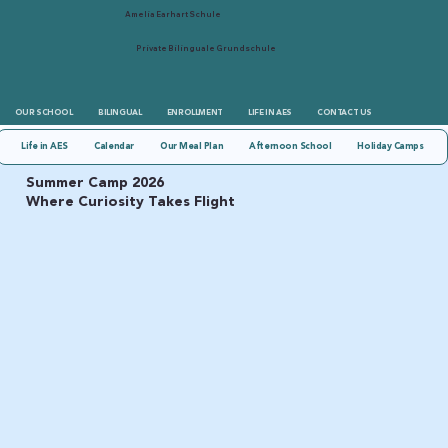
Amelia Earhart Schule
Private Bilinguale Grundschule
OUR SCHOOL
BILINGUAL
ENROLLMENT
LIFE IN AES
CONTACT US
Life in AES
Calendar
Our Meal Plan
Afternoon School
Holiday Camps
Summer Camp 2026
Where Curiosity Takes Flight